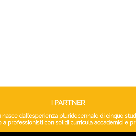
I PARTNER
 nasce dall’esperienza pluridecennale di cinque stud
a professionisti con solidi curricula accademici e pr